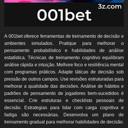
A 001bet oferece ferramentas de treinamento de decisão e
ambientes simulados. Pratique para melhorar o
pensamento probabilístico e habilidades de análise
estatística. Técnicas de treinamento cognitivo equilibram
análise rápida e intuição. Melhore foco e resiliência mental
com programas práticos. Adapte táticas de decisão sob
pressão de outros campos. Use revisões estruturadas para
melhorar a qualidade das decisões. Análise de hábitos e
padrões de pensamento de jogadores bem-sucedidos é
essencial. Crie estruturas e checklists pessoais de
decisão. Estrategias para lidar com carga cognitiva e
fadiga são necessárias. Desenvolva um plano de
treinamento gradual para melhorar habilidades de decisão.