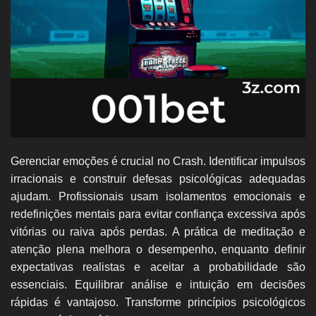
Gerenciar emoções é crucial no Crash. Identificar impulsos
irracionais e construir defesas psicológicas adequadas
ajudam. Profissionais usam isolamentos emocionais e
redefinições mentais para evitar confiança excessiva após
vitórias ou raiva após perdas. A prática de meditação e
atenção plena melhora o desempenho, enquanto definir
expectativas realistas e aceitar a probabilidade são
essenciais. Equilibrar análise e intuição em decisões
rápidas é vantajoso. Transforme princípios psicológicos