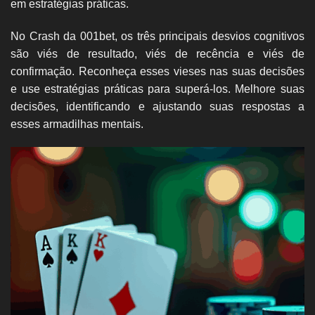
em estratégias práticas.
No Crash da 001bet, os três principais desvios cognitivos
são viés de resultado, viés de recência e viés de
confirmação. Reconheça esses vieses nas suas decisões
e use estratégias práticas para superá-los. Melhore suas
decisões, identificando e ajustando suas respostas a
esses armadilhas mentais.