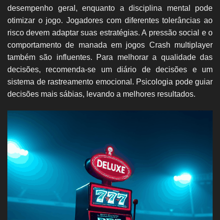
desempenho geral, enquanto a disciplina mental pode
otimizar o jogo. Jogadores com diferentes tolerâncias ao
risco devem adaptar suas estratégias. A pressão social e o
comportamento de manada em jogos Crash multiplayer
também são influentes. Para melhorar a qualidade das
decisões, recomenda-se um diário de decisões e um
sistema de rastreamento emocional. Psicologia pode guiar
decisões mais sábias, levando a melhores resultados.