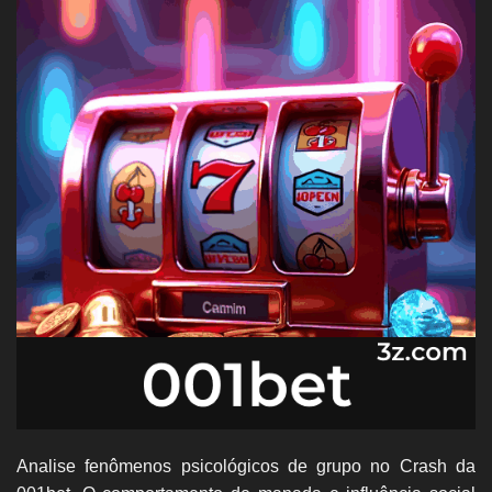
Analise fenômenos psicológicos de grupo no Crash da