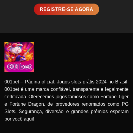
REGISTRE-SE AGORA
001bet
– Página oficial: Jogos slots grátis 2024 no Brasil.
001bet
é uma marca confiável, transparente e legalmente
certificada. Oferecemos jogos famosos como Fortune Tiger
e Fortune Dragon, de provedores renomados como PG
Slots. Segurança, diversão e grandes prêmios esperam
por você aqui!